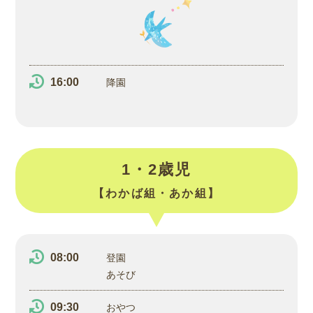
16:00
降園
1・2歳児
【わかば組・あか組】
08:00
登園
あそび
09:30
おやつ