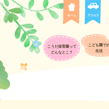
桃組 バスでおでかけ
バスで昆虫館におでかけしました。いつもより長い距離のお出かけで「
っても楽しんでいましたよ！！
ホーム
アクセス
誕生会をしました♪
こども園で
こうだ保育園って
生活
どんなとこ？