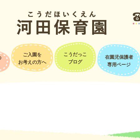
まだ着かないの？？」と何度も訪ねながら到着が待ち遠しい子どもたち
こうだっこ
ご入園を
在園児保護者
の
ブログ
お考えの方へ
専用ページ