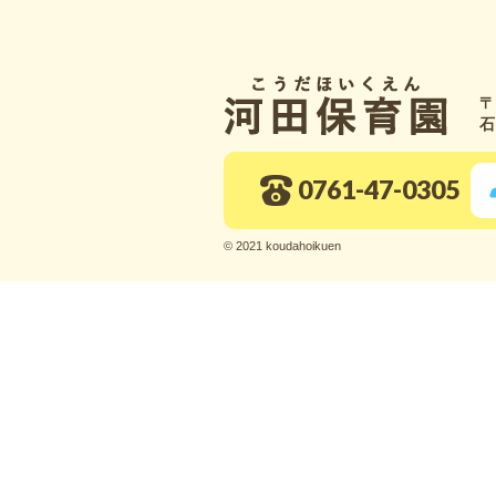
〒
石
0761-47-0305
© 2021 koudahoikuen