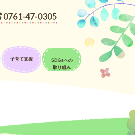
。普段見ることが出来ない昆虫を見ることができ、最初から最後までと
0761-47-0305
わかば組 祖父母へのハガキ作り☆
子育て支援
SDGsへの
取り組み