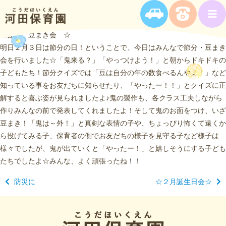
☆節分 豆まき会 ☆
明日２月３日は節分の日！ということで、今日はみんなで節分・豆まき
会を行いました☆「鬼来る？」「やっつけよう！」と朝からドキドキの
子どもたち！節分クイズでは「豆は自分の年の数食べるんやよ！」など
知っている事をお友だちに知らせたり、「やったー！！」とクイズに正
解すると喜ぶ姿が見られましたよ♪鬼の製作も、各クラス工夫しながら
作りみんなの前で発表してくれましたよ！そして鬼のお面をつけ、いざ
豆まき！「鬼は～外！」と真剣な表情の子や、ちょっぴり怖くて遠くか
ら投げてみる子、保育者の側でお友だちの様子を見守る子など様子は
様々でしたが、鬼が出ていくと「やったー！」と嬉しそうにする子ども
たちでしたよ☆みんな、よく頑張ったね！！
防災に
☆２月誕生日会☆