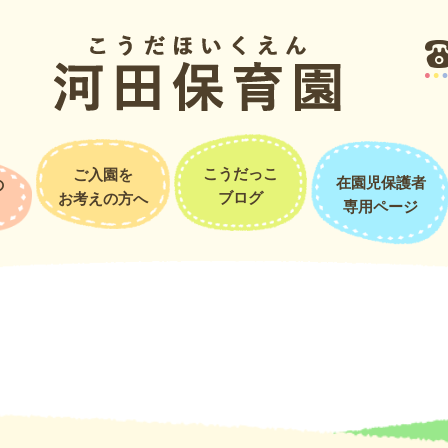
ことが出来ました☆始まる前は緊張していた青組さんでしたが、「みん
えられると思います。あと3ヶ月を楽しんで過ごしていこうね！
こうだっこ
ご入園を
在園児保護者
の
ブログ
お考えの方へ
専用ページ