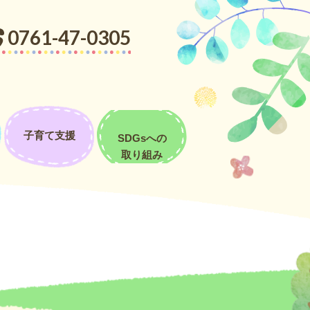
ななら出来る！」伝えると「うん！出来る！」とやる気十分でした。最
0761-47-0305
【なかよし広場】ミュージック・ケアでクリスマス🎄
子育て支援
SDGsへの
取り組み