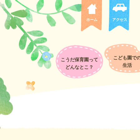
青組発表会２０２５
延期になってしまった青組発表会でしたが、最後の発表会を全員でする
後まで一生懸命する姿はとってもかっこよく素敵でした♡いい年末を迎
ホーム
アクセス
★３・４・５歳児 異年齢交流★～お正月あそび～
こども園で
こうだ保育園って
生活
どんなとこ？