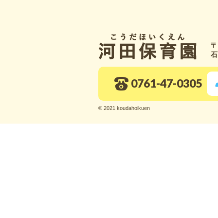
〒
石
0761-47-0305
© 2021 koudahoikuen