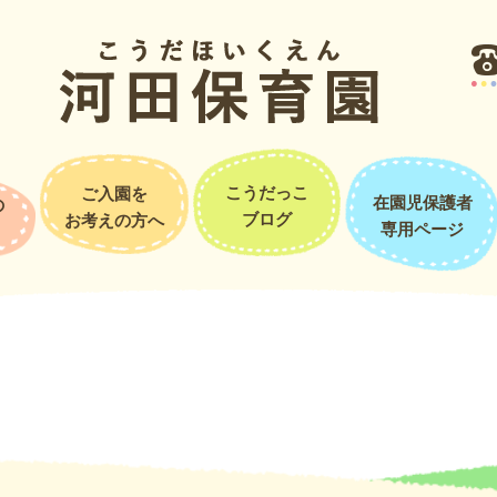
姿や歌・縄跳び・ピアニカ演奏などを見てすご～い！と拍手をしていま
・ワクワクですね♡青組さんならきっと大丈夫！！
こうだっこ
ご入園を
在園児保護者
の
ブログ
お考えの方へ
専用ページ