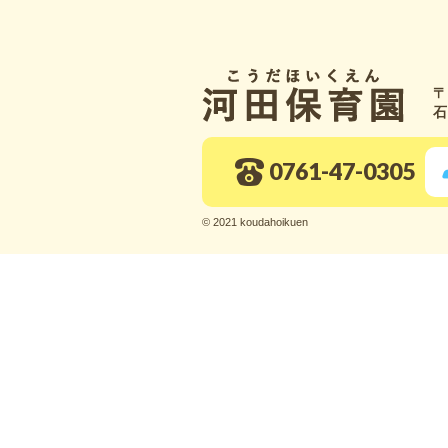
〒
石
0761-47-0305
© 2021 koudahoikuen