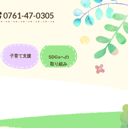
した。学校探検も１～６年生の授業の様子を見て少しは学校のイメージ
0761-47-0305
☆３・４・５歳児 お別れ遠足☆
子育て支援
SDGsへの
取り組み