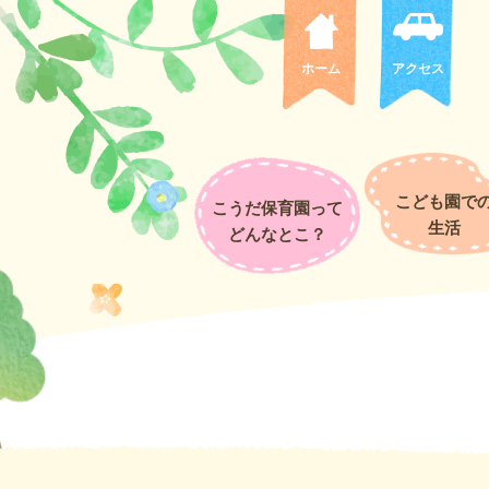
国府小学校でなかよしの会に参加しました。
１年生を見て前の青組さんだ～！と言っていた青組さん。一生懸命踊る
が持てたかな？と思います。あともう少しでみんなも１年生！ドキドキ
ホーム
アクセス
【なかよし広場】体を動かして遊ぼう！
こども園で
こうだ保育園って
生活
どんなとこ？