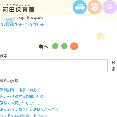
<span>2024年3月</span>
３月の誕生会・ひな祭り会
3
1
2
検索
検
索
最近の投稿
避難訓練 地震に備えて・・・
思いやり絵本読み聞かせ会
夏祭り＆夏まつりごっこ
あか組（２歳児）☆夏祭りごっこ☆
☆７月のお誕生会・七夕会☆