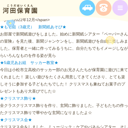
<span>2022年12月</span>
★もも組（3歳児） 新聞紙あそび★
お部屋で新聞紙遊びをしました。始めに新聞紙シアター『ペーパーさん
の冒険』を見た後、新聞ジャンケンをし、新聞紙遊びを自由に楽しみま
した。保育者と一緒に作ってみるうちに、自分たちでもイメージしなが
らいろんなものを作る姿が見ら
★5歳児あお組 サッカー教室★
今日は小松市立高校のサッカー部のお兄さんたちが保育園に遊びに来て
くれました！ 楽しい遊びをたくさん用意してきてくださり、とても楽
しそうに参加する子どもたちでした！ クリスマスも兼ねてお菓子のプ
レゼントもあり大喜びでした☆
★クリスマス飾り★
全クラスクリスマス飾りを作り、玄関に飾りました。子どもたちの作っ
たクリスマス飾りで華やかな玄関になりましたよ☆
★クリスマス会★
クリスマス会をしました。ミュージック・ケアやパネルシアター、そし