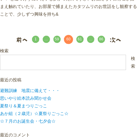
まえ触れていたり、お部屋で捕まえたカタツムリのお世話をし観察する
ことで、少しずつ興味を持ち&
60
1
…
59
61
…
86
検索
検
索
最近の投稿
避難訓練 地震に備えて・・・
思いやり絵本読み聞かせ会
夏祭り＆夏まつりごっこ
あか組（２歳児）☆夏祭りごっこ☆
☆７月のお誕生会・七夕会☆
最近のコメント