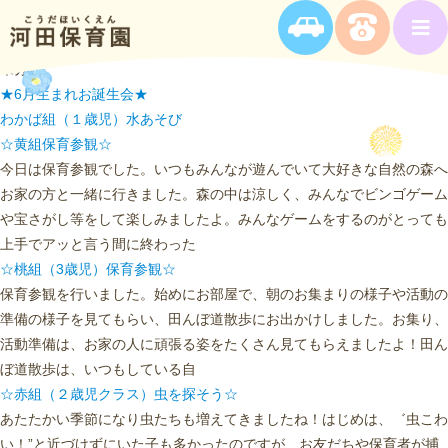
未分類
★6月生まれお誕生会★
わかば組（１歳児）水あそび
☆黄組保育参観☆
今日は保育参観でした。いつもみんなが遊んでいて大好きな自然の森へ
お家の方と一緒に行きました。森の中は涼しく、みんなでビンゴゲーム
や宝さがし等をして楽しみましたよ。みんなゲームをするのがとっても
上手でアッと言う間に終わった
☆桃組（3歳児）保育参観☆
保育参観を行いました。始めにお部屋で、朝のお集まりの様子や活動の
準備の様子を見てもらい、田んぼ道散歩にお出かけしました。お集り、
活動準備は、お家の人に頑張る姿をたくさん見てもらえましたよ！田ん
ぼ道散歩は、いつもしている自
☆赤組（２歳児クラス）虫を探そう☆
あたたかい季節になり虫たちも増えてきましたね！はじめは、゛虫こわ
い！”と近づけずにいた子も多かったのですが、お友だちや保育者が捕