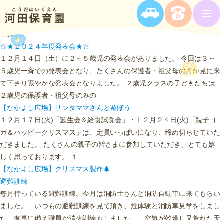
未分類
☆★２０２４年度発表会★☆
１２月１４日（土）に２～５歳児の発表会がありました。 今回は３～
５歳児一斉での発表会となり、たくさんの保護者・祖父母の方が見に来
て下さり賑やかな発表会となりました。 ２歳児クラスの子どもたちは
２歳児の保護者・祖父母のみの
【なかよし広場】サンタママさんと遊ぼう
１２月１７日(火)「誕生会＆給食試食会」・１２月２４日(火)「親子ヨ
ガ＆ハッピークリスマス」は、定員いっぱいになり、締め切らせていた
だきました。 たくさんの親子の皆さまに参加していただき、とても嬉
しく思っております。 １
【なかよし広場】クリスマス製作🎄
避難訓練
毎月行っている避難訓練。今月は消防士さんと消防自動車に来てもらい
ました。 いつもの避難訓練を見て頂き、煙体験と消防車見学をしまし
た。有事に備え職員が消火訓練もしました。 空気が乾燥し又荒れた天