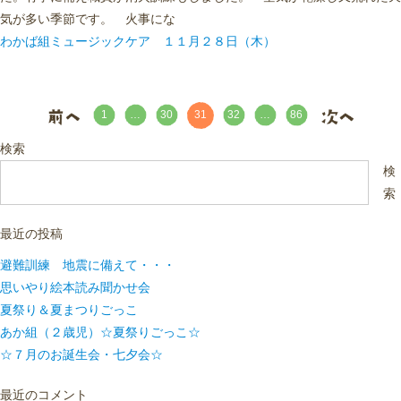
気が多い季節です。 火事にな
わかば組ミュージックケア １１月２８日（木）
31
1
…
30
32
…
86
検索
検
索
最近の投稿
避難訓練 地震に備えて・・・
思いやり絵本読み聞かせ会
夏祭り＆夏まつりごっこ
あか組（２歳児）☆夏祭りごっこ☆
☆７月のお誕生会・七夕会☆
最近のコメント