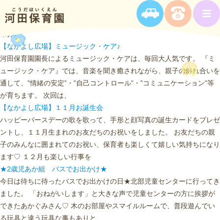
未分類
【なかよし広場】ミュージック・ケア♪
河田保育園園長によるミュージック・ケアは、毎回大人気です。 『ミ
ュージック・ケア』では、音楽を聞き癒されながら、親子の触れ合いを
通して、‟情緒の安定”・‟自己コントロール”・‟コミュニケーション”等
が育ちます。 次回は、
【なかよし広場】１１月お誕生会
ハッピーバースデーの歌を歌って、手形と顔写真の誕生カードをプレゼ
ントし、１１月生まれのお友だちのお祝いをしました。 お友だちの親
子のみんなに囲まれてのお祝い、保育者も楽しくて嬉しい気持ちになり
ます♡ １２月も楽しい行事を
★2歳児あか組 バスでお出かけ★
今日は待ちに待ったバスでお出かけの日★北部児童センターに行ってき
ました。 「おねがいします」と大きな声で児童センターの方に挨拶が
できたあかぐみさん♡ 木のお部屋やスマイルルームで、普段遊んでい
る玩具と違う玩具な事もありと