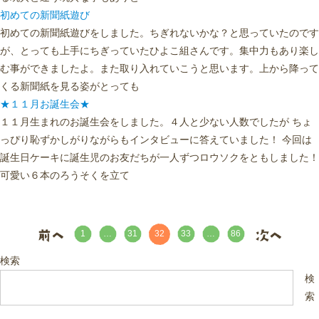
初めての新聞紙遊び
初めての新聞紙遊びをしました。ちぎれないかな？と思っていたのです
が、とっても上手にちぎっていたひよこ組さんです。集中力もあり楽し
む事ができましたよ。また取り入れていこうと思います。上から降って
くる新聞紙を見る姿がとっても
★１１月お誕生会★
１１月生まれのお誕生会をしました。４人と少ない人数でしたが ちょ
っぴり恥ずかしがりながらもインタビューに答えていました！ 今回は
誕生日ケーキに誕生児のお友だちが一人ずつロウソクをともしました！
可愛い６本のろうそくを立て
32
1
…
31
33
…
86
検索
検
索